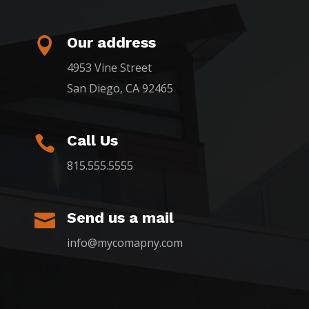
Our address

4953 Vine Street
San Diego, CA 92465
Call Us

815.555.5555
Send us a mail

info@mycomapny.com