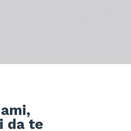
 ami,
i da te