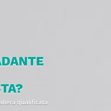
ADANTE
STA?
liera qualificata